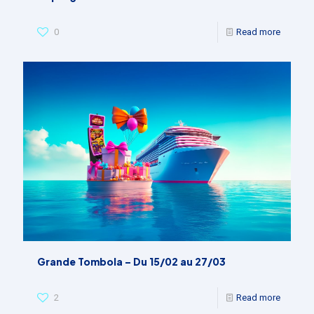
0
Read more
Grande Tombola – Du 15/02 au 27/03
2
Read more