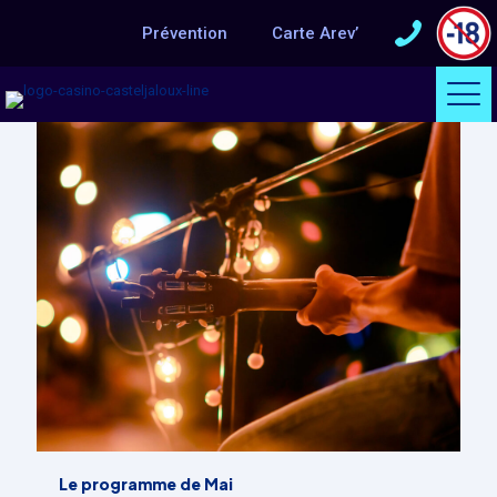
Prévention
Carte Arev’
Categories
Tags
Authors
Show all
Le programme de Mai