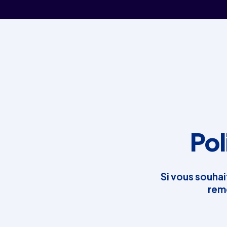
Pol
Si vous souha
reme