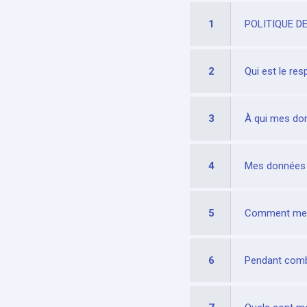
1
POLITIQUE D
2
Qui est le re
3
À qui mes don
4
Mes données s
5
Comment mes 
6
Pendant comb