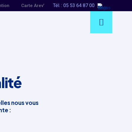
Tél. : 05 53 64 87 00
ntion
Carte Arev’
lité
lles nous vous
nte :