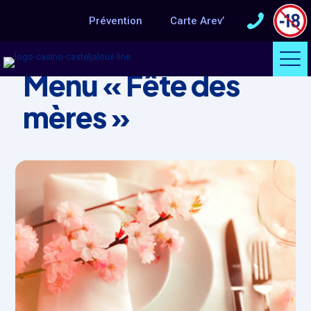
Prévention
Carte Arev’
ÉVÈNEMENT
Menu « Fête des
mères »