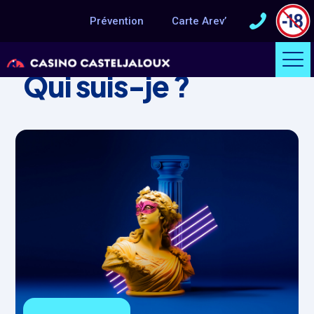
Prévention
Carte Arev’
ÉVÈNEMENT
Qui suis-je ?