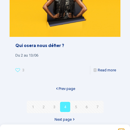
Qui osera nous défier ?
Du 2 au 13/06
3
Read more
Prev page
1
2
3
4
5
6
7
Next page