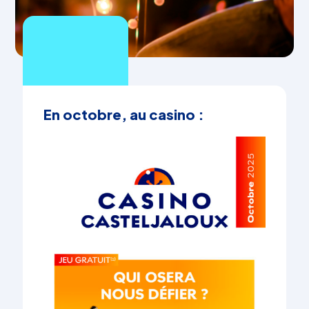
En octobre, au casino :