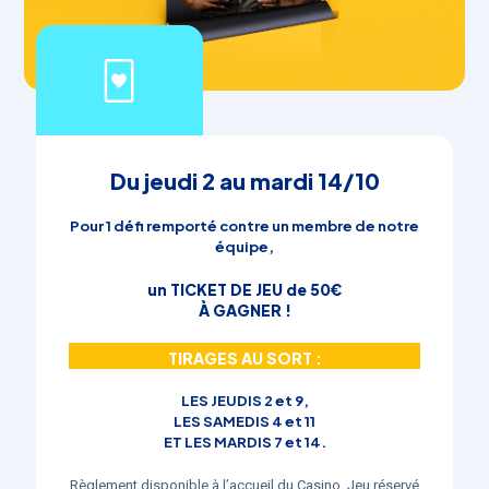
Du jeudi 2 au mardi 14/10
Pour 1 défi remporté contre un membre de notre
équipe,
un TICKET DE JEU de 50€
À GAGNER !
TIRAGES AU SORT :
LES JEUDIS 2 et 9,
LES SAMEDIS 4 et 11
ET LES MARDIS 7 et 14.
Règlement disponible à l’accueil du Casino. Jeu réservé