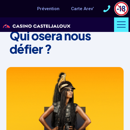
Prévention
Carte Arev’
ÉVÈNEMENT
Qui osera nous
défier ?