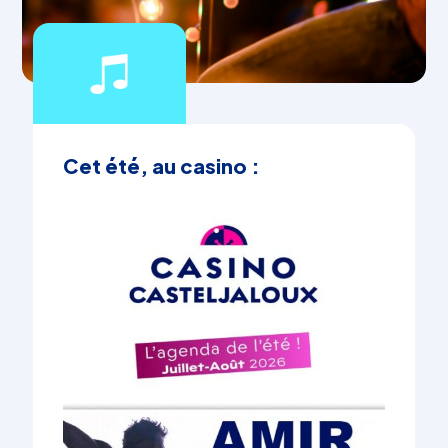
Cet été, au casino :