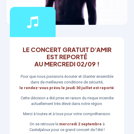
LE CONCERT GRATUIT D'AMIR
EST REPORTÉ
AU MERCREDI 02/09 !
Pour que nous puissions écouter et chanter ensemble
dans de meilleures conditions de sécurité,
le rendez-vous prévu le jeudi 30 juillet est reporté
.
Cette décision a été prise en raison du risque incendie
actuellement très élevé dans notre région.
Merci à toutes et à tous pour votre compréhension.
On se retrouve le
mercredi 2 septembre
à
Casteljaloux pour ce grand concert de l’été !