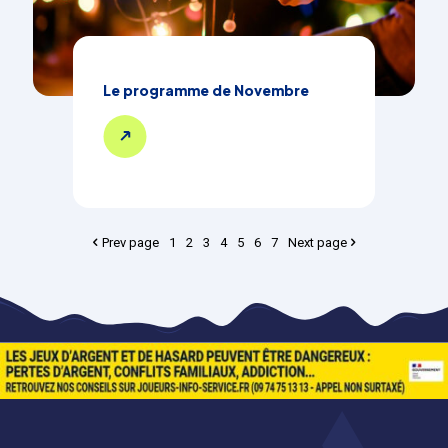
Le programme de Novembre
Prev page
1
2
3
4
5
6
7
Next page