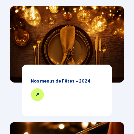
Nos menus de Fêtes – 2024