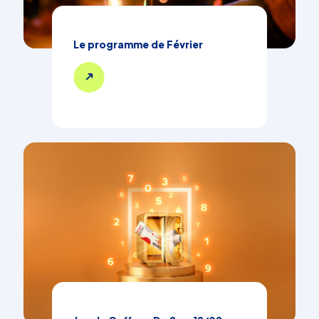
Le programme de Février