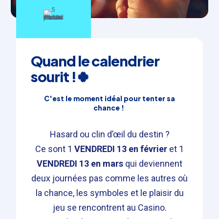
Quand le calendrier
sourit !🍀​
C'est le moment idéal pour tenter sa
chance !
Hasard ou clin d’œil du destin ?
Ce sont 1
VENDREDI 13 en février
et 1
VENDREDI 13 en mars
qui deviennent
deux journées pas comme les autres où
la chance, les symboles et le plaisir du
jeu se rencontrent au Casino.