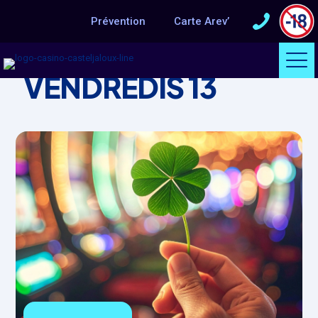
Prévention
Carte Arev’
ÉVÈNEMENT
VENDREDIS 13