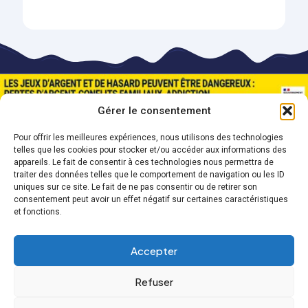
Gérer le consentement
Pour offrir les meilleures expériences, nous utilisons des technologies
telles que les cookies pour stocker et/ou accéder aux informations des
Politique de
Politique de cookies
appareils. Le fait de consentir à ces technologies nous permettra de
confidentialité
(UE)
traiter des données telles que le comportement de navigation ou les ID
uniques sur ce site. Le fait de ne pas consentir ou de retirer son
consentement peut avoir un effet négatif sur certaines caractéristiques
et fonctions.
Accepter
Refuser
© 2024 - Casino Arevian