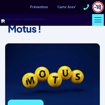
Prévention
Carte Arev’
ÉVÈNEMENT
Motus !