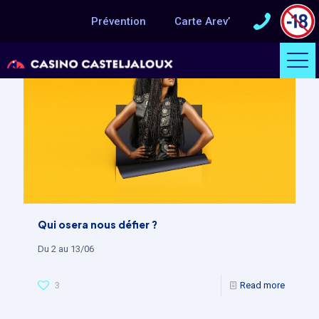
Prévention
Carte Arev’
Qui osera nous défier ?
Du 2 au 13/06
3
Read more